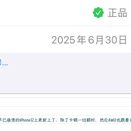
早已崩溃的iPhone12上更新上了，除了卡顿一切都好，然后AWU也跟着