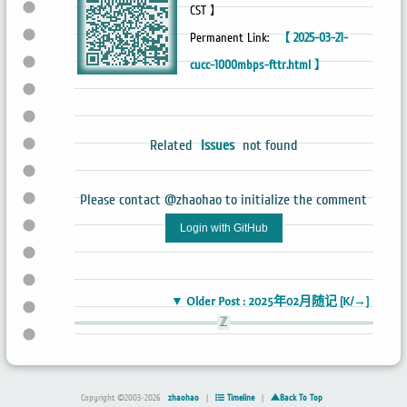
CST 】
Permanent Link:
【 2025-03-21-
cucc-1000mbps-fttr.html 】
Related
Issues
not found
Please contact @zhaohao to initialize the comment
Login with GitHub
▼ Older Post : 2025年02月随记 [K/→]
Copyright ©2003-2026
zhaohao
|
Timeline
|
▲Back To Top