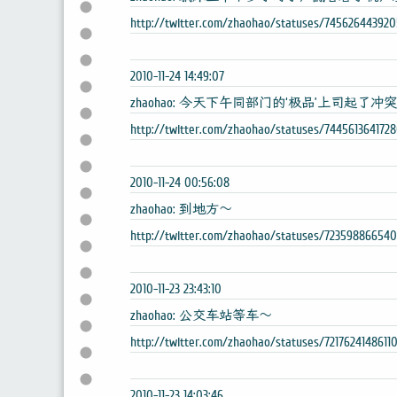
http://twitter.com/zhaohao/statuses/74562644392
2010-11-24 14:49:07
zhaohao: 今天下午同部门的‘极品’上司起了冲
http://twitter.com/zhaohao/statuses/744561364172
2010-11-24 00:56:08
zhaohao: 到地方～
http://twitter.com/zhaohao/statuses/72359886654
2010-11-23 23:43:10
zhaohao: 公交车站等车～
http://twitter.com/zhaohao/statuses/7217624148611
2010-11-23 14:03:46