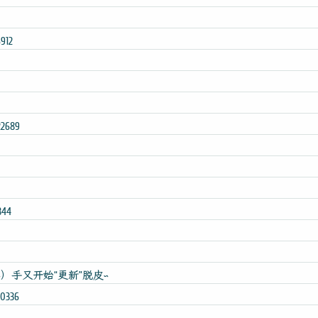
912
22689
344
~）手又开始“更新”脱皮~
50336