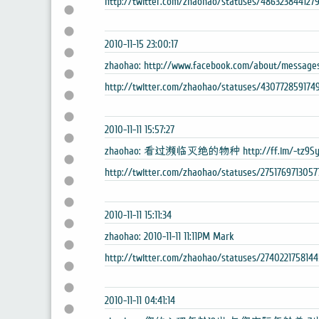
http://twitter.com/zhaohao/statuses/486323844127
2010-11-15 23:00:17
zhaohao: http://www.facebook.com/about/message
http://twitter.com/zhaohao/statuses/430772859174
2010-11-11 15:57:27
zhaohao: 看过濒临灭绝的物种 http://ff.im/-tz9S
http://twitter.com/zhaohao/statuses/2751769713057
2010-11-11 15:11:34
zhaohao: 2010-11-11 11:11PM Mark
http://twitter.com/zhaohao/statuses/2740221758144
2010-11-11 04:41:14