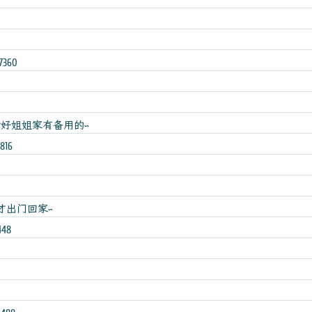
7360
~幸好姐姐家有备用的~
816
分才出门回家~
448