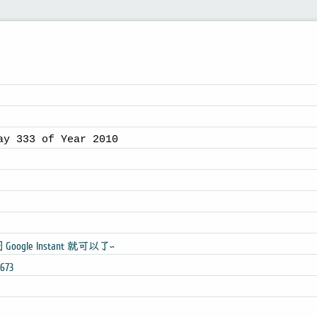
ay 333 of Year 2010
 Google Instant 就可以了~
0673