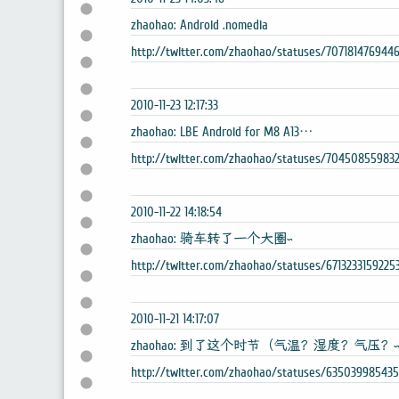
zhaohao: Android .nomedia
http://twitter.com/zhaohao/statuses/7071814769446
2010-11-23 12:17:33
zhaohao: LBE Android for M8 A13…
http://twitter.com/zhaohao/statuses/70450855983
2010-11-22 14:18:54
zhaohao: 骑车转了一个大圈~
http://twitter.com/zhaohao/statuses/6713233159225
2010-11-21 14:17:07
zhaohao: 到了这个时节（气温？湿度？气压？
http://twitter.com/zhaohao/statuses/63503998543