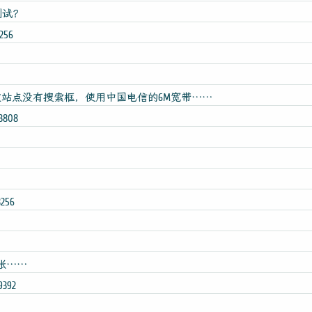
索测试？
8256
me访问英文站点没有搜索框，使用中国电信的6M宽带……
03808
8256
结帐……
9392