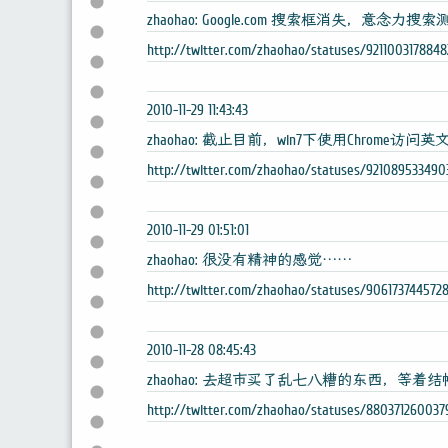
zhaohao: Google.com 搜索框消失，意念力搜
http://twitter.com/zhaohao/statuses/921100317884
2010-11-29 11:43:43
zhaohao: 截止目前，win7下使用Chro
http://twitter.com/zhaohao/statuses/92108953349
2010-11-29 01:51:01
zhaohao: 很没有精神的感觉……
http://twitter.com/zhaohao/statuses/906173744572
2010-11-28 08:45:43
zhaohao: 去超市买了乱七八糟的东西，等着
http://twitter.com/zhaohao/statuses/880371260037