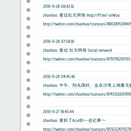
2010-11-28 08:42:16
zhaohao: 看过社交网络 http://ff.im/-urWuu
http://twitter.com/zhaohao/statuses/88028450840
2010-11-28 07:58:18
zhaohao: 看过 社交网络 Social network
http://twitter.com/zhaohao/statuses/8791781210595
2010-11-28 04:45:46
zhaohao: 中午，阳光很好，坐在沙发上做着
http://twitter.com/zhaohao/statuses/87433266939
2010-11-27 18:45:44
zhaohao: 看到了Acui的一些记事～
http://twitter.com/zhaohao/statuses/859232417927