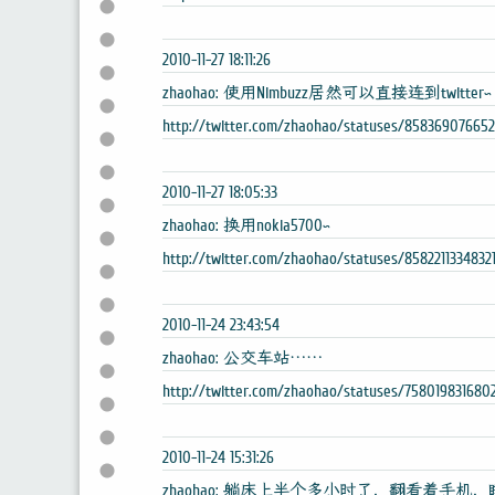
2010-11-27 18:11:26
zhaohao: 使用Nimbuzz居然可以直接连到twitter~
http://twitter.com/zhaohao/statuses/85836907665
2010-11-27 18:05:33
zhaohao: 换用nokia5700~
http://twitter.com/zhaohao/statuses/8582211334832
2010-11-24 23:43:54
zhaohao: 公交车站……
http://twitter.com/zhaohao/statuses/758019831680
2010-11-24 15:31:26
zhaohao: 躺床上半个多小时了，翻看着手机