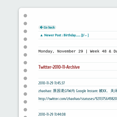
Go back
▲ Newer Post : Birthday...... [J/←]
Monday, November 29 | Week 48 & D
Twitter-2010-11-Archive
2010-11-29 11:45:37
zhaohao: 原因是GFW内 Google Instant 被XX，关闭
http://twitter.com/zhaohao/statuses/921137564982
2010-11-29 11:44:08