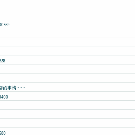
90369
328
无聊的事情……
90400
1680