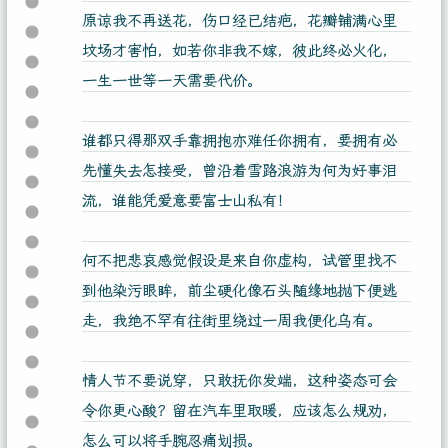
原谅我不再送花，伤口经已结疤，花瓣铺满心里
坟场才害怕，如若你非我不嫁，彼此终必火化，
一生一世等一天需要代价。
谁都只得那双手靠拥抱亦难任你拥有，要拥有必
先懂失去怎接受，曾沿着雪路浪游为何为好事泪
流，谁能凭爱意要富士山私有！
何不把悲哀感觉假设是来自你虚构，试管里找不
到他染污眼眸，前尘硬化像石头随缘地抛下便逃
走，我绝不罕有往街里绕过一周我便化乌有。
情人节不要说穿，只敢抚你发端，这种姿态可会
令你更心酸？留在汽车里取暖，应该怎么规劝，
怎么可以将手腕忍痛划损。