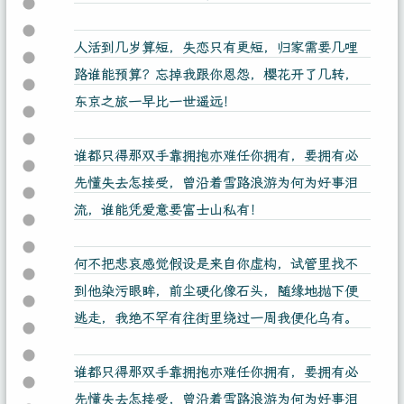
人活到几岁算短，失恋只有更短，归家需要几哩
路谁能预算？忘掉我跟你恩怨，樱花开了几转，
东京之旅一早比一世遥远！
谁都只得那双手靠拥抱亦难任你拥有，要拥有必
先懂失去怎接受，曾沿着雪路浪游为何为好事泪
流，谁能凭爱意要富士山私有！
何不把悲哀感觉假设是来自你虚构，试管里找不
到他染污眼眸，前尘硬化像石头，随缘地抛下便
逃走，我绝不罕有往街里绕过一周我便化乌有。
谁都只得那双手靠拥抱亦难任你拥有，要拥有必
先懂失去怎接受，曾沿着雪路浪游为何为好事泪