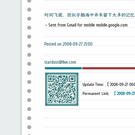
时间飞逝，但似乎脑海中并未留下太多的记忆
– Sent from Gmail for mobile
mobile.google.com
Posted on 2008-09-27 21:00
stardust@live.com
Update Time: 【 2008-09-27 00
Permanent Link:
【 2008-09-27-