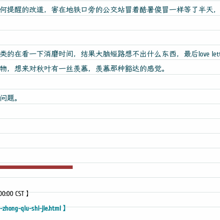
何提醒的改道，害在地铁口旁的公交站冒着酷暑傻冒一样等了半天
在看一下消磨时间，结果大脑短路想不出什么东西，最后love le
物，想来对秋叶有一丝羡慕，羡慕那种豁达的感觉。
问题。
:00:00 CST 】
zhong-qiu-shi-jie.html 】