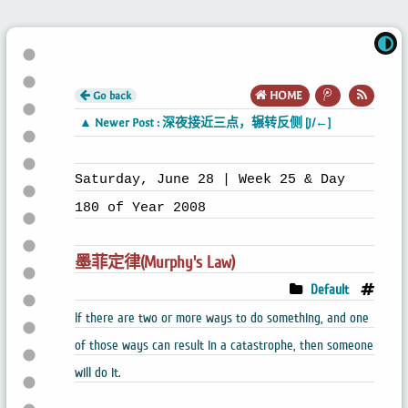
Go back
HOME
▲ Newer Post : 深夜接近三点，辗转反侧 [J/←]
Saturday, June 28 | Week 25 & Day
180 of Year 2008
墨菲定律(Murphy's Law)
Default
If there are two or more ways to do something, and one
of those ways can result in a catastrophe, then someone
will do it.