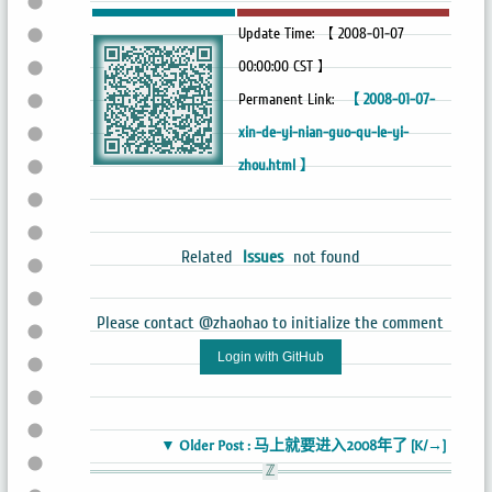
Update Time: 【 2008-01-07
00:00:00 CST 】
Permanent Link:
【 2008-01-07-
xin-de-yi-nian-guo-qu-le-yi-
zhou.html 】
Related
Issues
not found
Please contact @zhaohao to initialize the comment
Login with GitHub
▼ Older Post : 马上就要进入2008年了 [K/→]