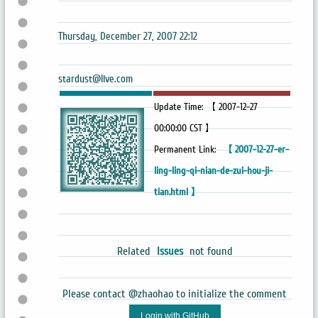
Thursday, December 27, 2007 22:12
stardust@live.com
Update Time: 【 2007-12-27
00:00:00 CST 】
Permanent Link:
【 2007-12-27-er-
ling-ling-qi-nian-de-zui-hou-ji-
tian.html 】
Related
Issues
not found
Please contact @zhaohao to initialize the comment
Login with GitHub