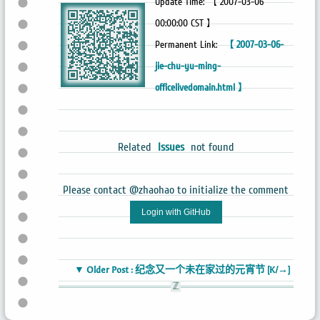
Update Time: 【 2007-03-06
00:00:00 CST 】
Permanent Link:
【 2007-03-06-
jie-chu-yu-ming-
officelivedomain.html 】
Related
Issues
not found
Please contact @zhaohao to initialize the comment
Login with GitHub
▼ Older Post : 纪念又一个未在家过的元宵节 [K/→]