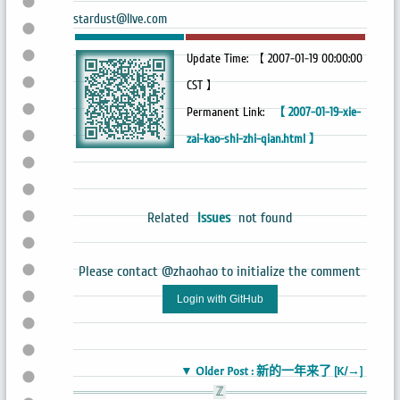
stardust@live.com
Update Time: 【 2007-01-19 00:00:00
CST 】
Permanent Link:
【 2007-01-19-xie-
zai-kao-shi-zhi-qian.html 】
Related
Issues
not found
Please contact @zhaohao to initialize the comment
Login with GitHub
▼ Older Post : 新的一年来了 [K/→]