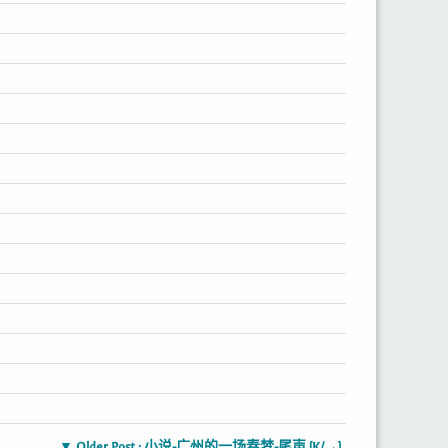
▼ Older Post : 小说-广州的一场春梦-尾声 [K/→]