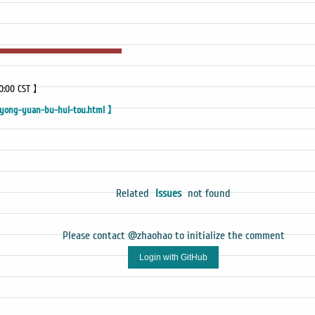
00:00 CST 】
-yong-yuan-bu-hui-tou.html 】
Related
Issues
not found
Please contact @zhaohao to initialize the comment
Login with GitHub