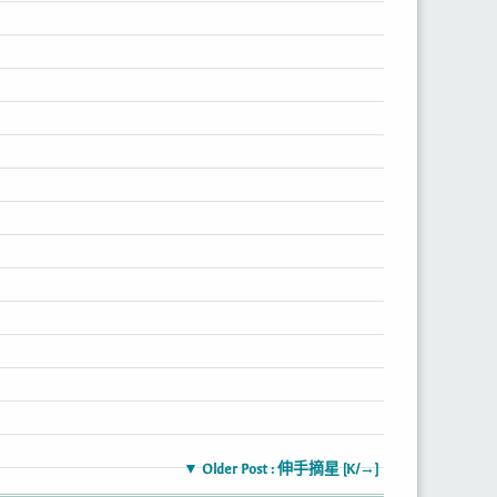
▼ Older Post : 伸手摘星 [K/→]