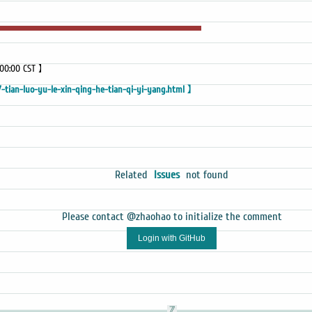
:00:00 CST 】
-tian-luo-yu-le-xin-qing-he-tian-qi-yi-yang.html 】
Related
Issues
not found
Please contact @zhaohao to initialize the comment
Login with GitHub